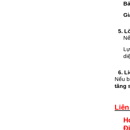
Bả
Gi
5. L
Nế
Lự
di
6. L
Nếu b
tăng 
Liên
H
Đị