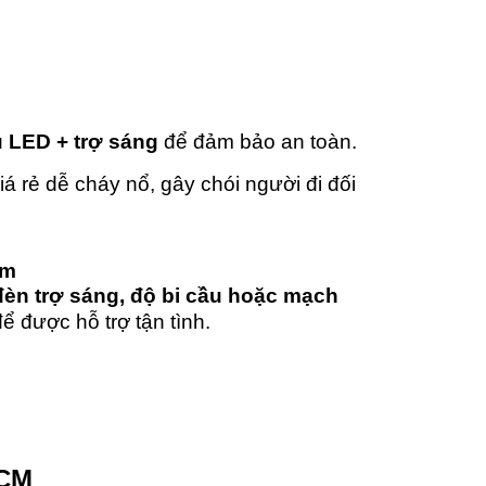
u LED + trợ sáng
để đảm bảo an toàn.
giá rẻ dễ cháy nổ, gây chói người đi đối
om
 đèn trợ sáng, độ bi cầu hoặc mạch
ể được hỗ trợ tận tình.
HCM