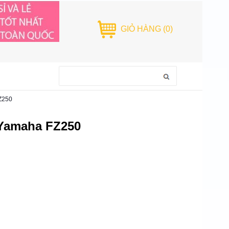
GIỎ HÀNG
(0)
Z250
 Yamaha FZ250