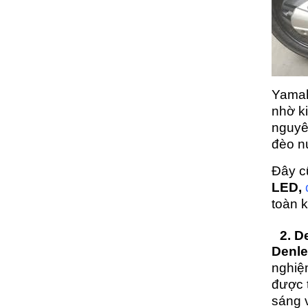
Yamah
nhờ k
nguyên
đèo nú
Đây cũ
LED,
toàn k
2. 
Denl
nghiệ
được t
sáng 