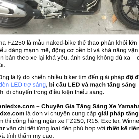
a FZ250 là mẫu naked-bike thể thao phân khối lớn
iểu dáng mạnh mẽ, động cơ bền bỉ và khả năng vận 
 bản theo xe lại khá yếu, ánh sáng không đủ xa – đặ
i.
ng là lý do khiến nhiều biker tìm đến giải pháp
độ đ
đèn LED trợ sáng
, bi cầu LED và mạch tăng sáng
–
hi di chuyển trong điều kiện thiếu sáng.
Denledxe.com – Chuyên Gia Tăng Sáng Xe Yamah
edxe.com
là đơn vị chuyên cung cấp
giải pháp tăn
m thi công hàng ngàn xe FZ250, R15, Exciter, Winne
ư vấn chi tiết từng loại đèn phù hợp với
thiết kế ri
và tính thẩm mỹ cao.