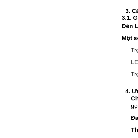
3. C
3.1. 
Đèn L
Một s
Tr
LE
Tr
4. Ư
Ch
gọ
Đa
Th