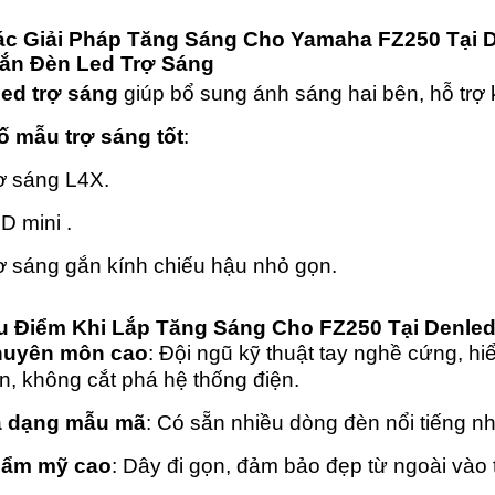
ác Giải Pháp Tăng Sáng Cho Yamaha FZ250 Tại 
Gắn Đèn Led Trợ Sáng
ed trợ sáng
giúp bổ sung ánh sáng hai bên, hỗ trợ
ố mẫu trợ sáng tốt
:
ợ sáng L4X.
D mini .
ợ sáng gắn kính chiếu hậu nhỏ gọn.
u Điểm Khi Lắp Tăng Sáng Cho FZ250 Tại Denle
uyên môn cao
: Đội ngũ kỹ thuật tay nghề cứng, hi
n, không cắt phá hệ thống điện.
 dạng mẫu mã
: Có sẵn nhiều dòng đèn nổi tiếng nh
ẩm mỹ cao
: Dây đi gọn, đảm bảo đẹp từ ngoài vào 