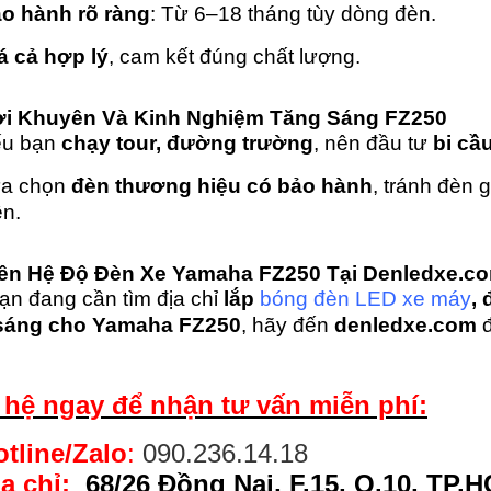
o hành rõ ràng
: Từ 6–18 tháng tùy dòng đèn.
á cả hợp lý
, cam kết đúng chất lượng.
ời Khuyên Và Kinh Nghiệm Tăng Sáng FZ250
u bạn
chạy tour, đường trường
, nên đầu tư
bi cầ
a chọn
đèn thương hiệu có bảo hành
, tránh đèn 
ện.
iên Hệ Độ Đèn Xe Yamaha FZ250 Tại Denledxe.c
ạn đang cần tìm địa chỉ
lắp
bóng đèn LED xe máy
,
sáng cho Yamaha FZ250
, hãy đến
denledxe.com
đ
 hệ ngay để nhận tư vấn miễn phí:
otline/Zalo
:
090.236.14.18
a chỉ:
68/26 Đồng Nai, F.15, Q.10, TP.