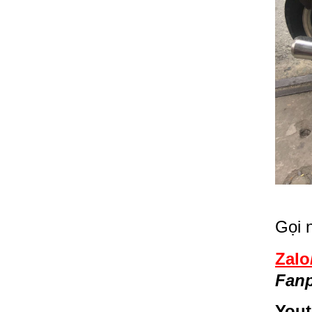
Gọi 
Zalo
Fan
Yout