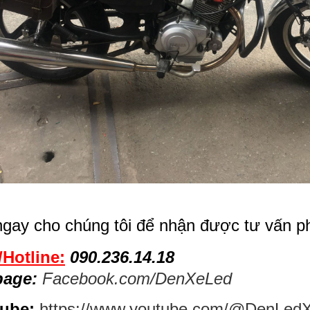
ngay cho chúng tôi để nhận được tư vấn p
/Hotline:
090.236.14.18
page:
Facebook.com/DenXeLed
ube:
https://www.youtube.com/@DenLed