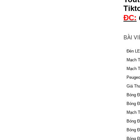
Tikt
ĐC:
BÀI V
Đèn LE
Mạch T
Mạch T
Peugeo
Giá Th
Bóng Đè
Bóng Đ
Mạch T
Bóng Đ
Bóng Đ
Bóng Đ