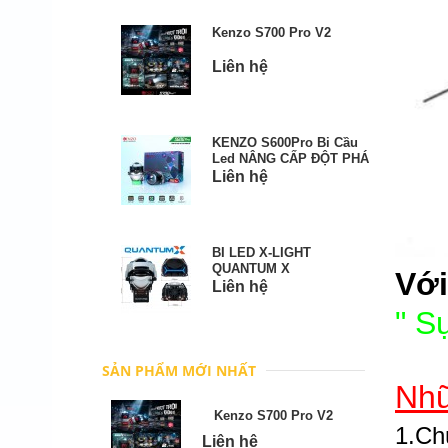
Kenzo S700 Pro V2
Liên hệ
KENZO S600Pro Bi Cầu
Led NÂNG CẤP ĐỘT PHÁ
Liên hệ
BI LED X-LIGHT
QUANTUM X
Với
Liên hệ
"
Sự
SẢN PHẨM MỚI NHẤT
Nhữ
Kenzo S700 Pro V2
1.Ch
Liên hệ