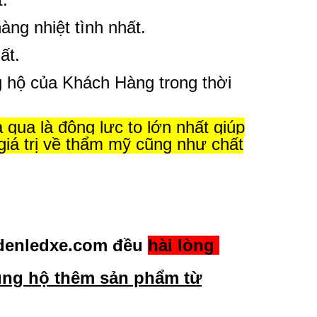
ng nhiệt tình nhất.
ất.
 hộ của Khách Hàng trong thời
 qua là động lực to lớn nhất giúp
giá trị về thẩm mỹ cũng như chất
denledxe.com đều
hài lòng
 ủng hộ thêm sản phẩm từ