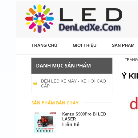
TRANG CHỦ
GIỚI THIỆU
SẢN PHẨM
TRANG
DANH MỤC SẢN PHẨM
Ý K
ĐÈN LED XE MÁY - XE HƠI CAO
CẤP
SẢN PHẨM BÁN CHẠY
Kenzo S900Pro BI LED
LASER
Liên hệ