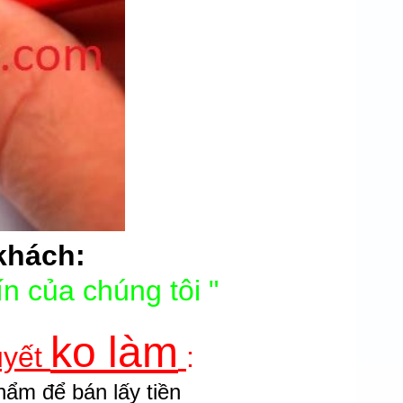
khách:
ín của chúng tôi "
ko làm
uyết
:
ẩm để bán lấy tiền