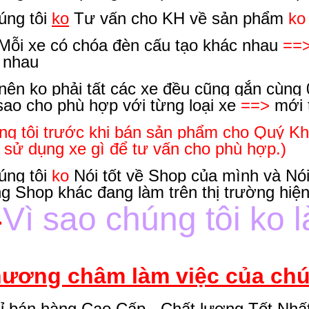
úng tôi
ko
Tư vấn cho KH về sản phẩm
ko
Mỗi xe có chóa đèn cấu tạo khác nhau
==
 nhau
nên ko phải tất các xe đều cũng gắn cùng 
sao cho phù hợp với từng loại xe
==>
mới t
ng tôi trước khi bán sản phẩm cho Quý Kh
 sử dụng xe gì để tư vấn cho phù hợp.)
úng tôi
ko
Nói tốt về Shop của mình và Nó
g Shop khác đang làm trên thị trường hiệ
Vì sao chúng tôi ko 
>
ương châm làm việc của chún
ỉ bán hàng Cao Cấp - Chất lượng Tốt Nhất