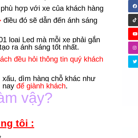
phù hợp với xe của khách hàng
>
điều đó sẽ dẫn đến ánh sáng
01 loại Led mà mỗi xe phải gắn
ạo ra ánh sáng tốt nhất.
ách đều hỏi thông tin quý khách
i xấu, dìm hàng chỗ khác như
n nay
để giành khách
.
làm vậy?
g tôi :
.