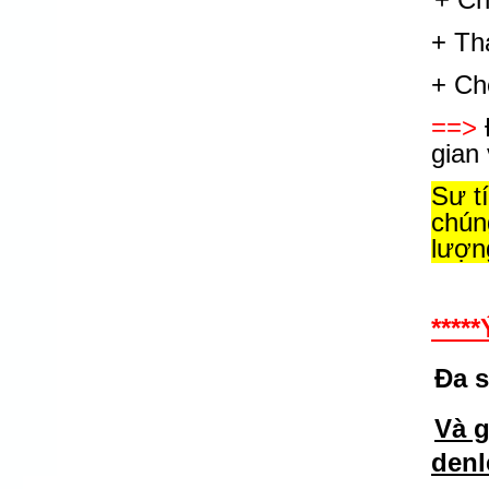
+ Th
+ Ch
==>
gian
Sự t
chún
lượn
****
Đa 
Và g
den