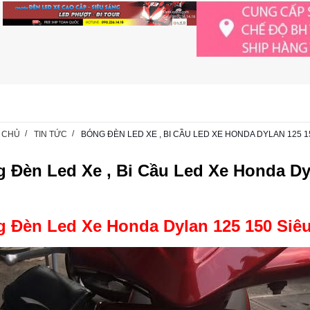
 CHỦ
TIN TỨC
BÓNG ĐÈN LED XE , BI CẦU LED XE HONDA DYLAN 125 1
 Đèn Led Xe , Bi Cầu Led Xe Honda Dy
 Đèn Led Xe Honda Dylan 125 150 Siê