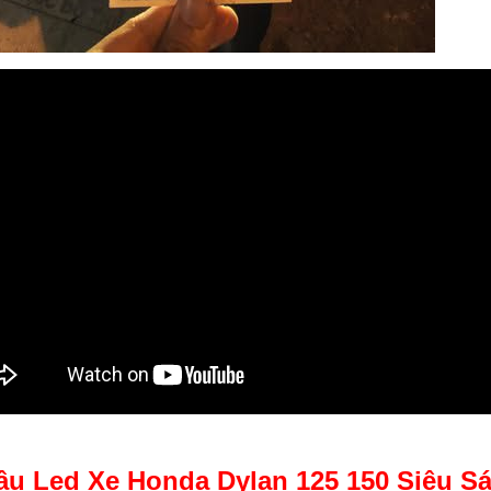
ầu Led Xe Honda Dylan 125 150 Siêu S