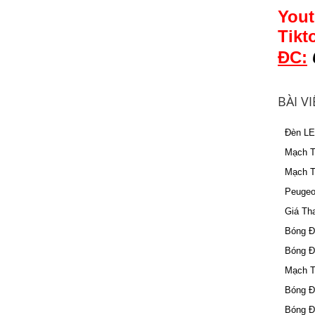
Yout
Tikt
ĐC:
BÀI V
Đèn LE
Mạch T
Mạch T
Peugeo
Giá Th
Bóng Đè
Bóng Đ
Mạch T
Bóng Đ
Bóng Đ