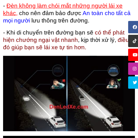
-
Đèn không làm chói mắt những người lái xe
khác,
cho nên đảm bảo được
An toàn cho tất cả
mọi người
lưu thông trên đường.
- Khi di chuyển trên đường bạn sẽ
có thể phát
hiện chướng ngại vật nhanh
, kịp thời xử lý,
điều
đó giúp bạn sẽ lái xe tự tin hơn.