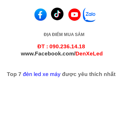
ĐỊA ĐIỂM MUA SẮM
ĐT
: 090.236.14.18
www.Facebook.com/
DenXeLed
Top 7
đèn led xe máy
được yêu thích nhất