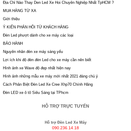
Địa Chỉ Nào Thay Den Led Xe Hoi Chuyên Nghiệp Nhất TpHCM ?
MUA HÀNG TỪ XA
Giới thiệu
Ý KIẾN PHẢN HỒI TỪ KHÁCH HÀNG
Đèn Led phượt dành cho xe máy các loại
BẢO HÀNH
Nguyên nhân đèn xe máy sáng yếu
Lợi ích khi độ đèn đèn Led cho xe máy cần nên biết
Hình ảnh xe Wave độ đẹp nhất hiện nay
Hình ảnh những mẫu xe máy mới nhất 2021 đáng chú ý
Cách Phân Biệt Đèn Led Xe Cree Xhp70 Chính Hãng
Đèn LED xe ô tô Siêu Sáng tại TPhcm
HỖ TRỢ TRỰC TUYẾN
Hỗ trợ Đèn Led Xe Máy
090.236.14.18