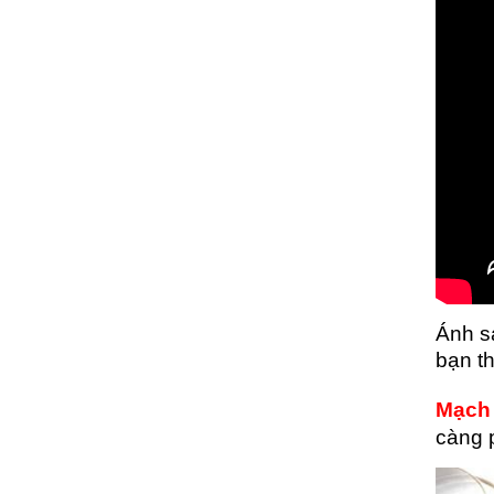
Ánh sá
bạn t
Mạch
càng 