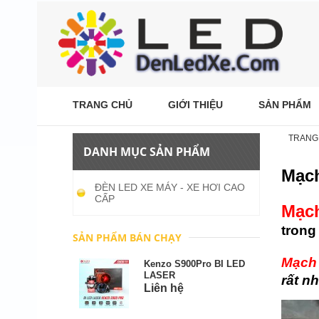
TRANG CHỦ
GIỚI THIỆU
SẢN PHẨM
TRANG
DANH MỤC SẢN PHẨM
Mạch
ĐÈN LED XE MÁY - XE HƠI CAO
CẤP
Mạch
trong
SẢN PHẨM BÁN CHẠY
Mạch
Kenzo S900Pro BI LED
LASER
rất n
Liên hệ