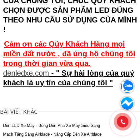
CỦA CHÚNG TÔI, CHÚC QUÝ KHÁCH
CHỌN ĐƯỢC SẢN PHẨM LED ĐÚNG
THEO NHU CẦU SỬ DỤNG CỦA MÌNH
!
Cảm ơn các Qúy Khách Hàng mọi
miền đất nước , đã ủng hộ chúng tôi
trong thời gian vừa qua.
denledxe.com
- " Sự hài lòng của quý
khách là uy tín của chúng tôi "
BÀI VIẾT KHÁC
Đèn LED Xe Máy - Bóng Đèn Pha Xe Máy Siêu Sáng
Mạch Tăng Sáng Airblade - Nâng Cấp Đèn Xe Airblade