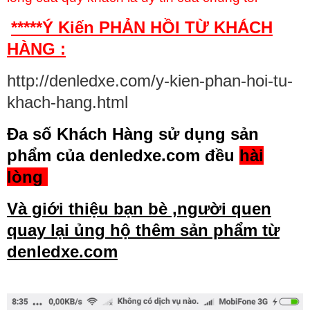
*****Ý Kiến PHẢN HỒI TỪ KHÁCH
HÀNG :
http://denledxe.com/y-kien-phan-hoi-tu-
khach-hang.html
Đa số Khách Hàng sử dụng sản
phẩm của denledxe.com đều
hài
lòng
Và giới thiệu bạn bè ,người quen
quay lại ủng hộ thêm sản phẩm từ
denledxe.com