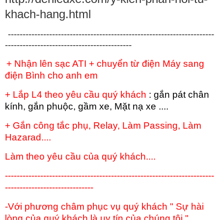
khach-hang.html
----------------------------------------------------------------------
-------------------------------------------
+ Nhận lên sạc ATI + chuyển từ điện Máy sang
điện Bình cho anh em
+ Lắp L4 theo yêu cầu quý khách
: gắn pát chân
kính, gắn phuộc, gầm xe, Mặt nạ xe ....
+ Gắn công tắc phụ, Relay, Làm Passing, Làm
Hazarad....
Làm theo yêu cầu của quý khách....
-----------------------------------------------------------------------
------------------------------
-Với phương châm phục vụ quý khách " Sự hài
lòng của quý khách là uy tín của chúng tôi "