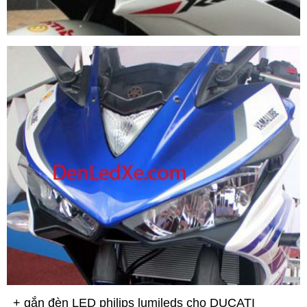
+ gắn đèn LED philips lumileds cho DUCATI