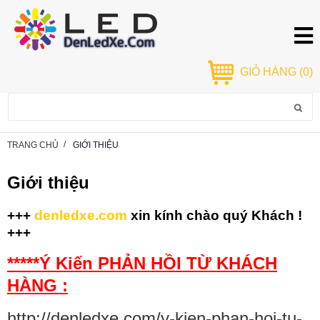
GIỎ HÀNG
(0)
TRANG CHỦ
GIỚI THIỆU
Giới thiệu
+++
denledxe.com
xin kính chào quý Khách !
+++
*****Ý Kiến PHẢN HỒI TỪ KHÁCH
HÀNG :
http://denledxe.com/y-kien-phan-hoi-tu-