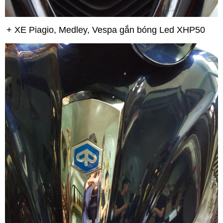
+ XE Piagio, Medley, Vespa gắn bóng Led XHP50