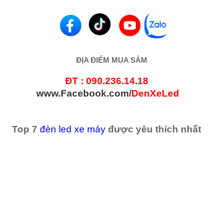
ĐỊA ĐIỂM MUA SẮM
ĐT
: 090.236.14.18
www.Facebook.com/
DenXeLed
Top 7
đèn led xe máy
được yêu thích nhất