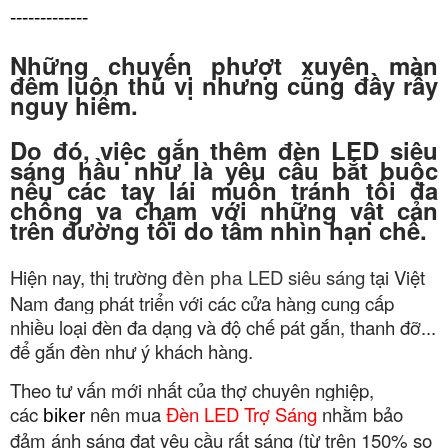
-------------
Những chuyến phượt xuyên màn
đêm luôn thú vị nhưng cũng đầy rẫy
nguy hiểm.
Do đó, việc gắn thêm đèn LED siêu
sáng hầu như là yêu cầu bắt buộc
nếu các tay lái muốn tránh tối đa
chống va chạm với những vật cản
trên đường tối do tầm nhìn hạn chế.
Hiện nay, thị trường
LED siêu sáng
tại Việt
đèn pha
Nam đang phát triển với các cửa hàng cung cấp
nhiều loại đèn đa dạng và độ chế pát gắn, thanh đỡ...
để gắn đèn như ý khách hàng.
Theo tư vấn mới nhất của thợ chuyên nghiệp,
các
nên mua
Đèn LED Trợ Sáng
nhằm bảo
biker
đảm ánh sáng đạt yêu cầu rất sáng (từ trên 150% so