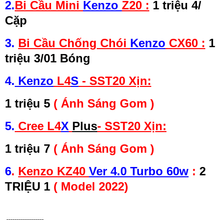
2.
Bi Cầu Mini
Kenzo
Z20 :
1 triệu 4/
Cặp
3.
Bi Cầu Chống Chói
Kenzo
CX60 :
1
triệu 3/01 Bóng
4.
Kenzo
L4
S
- SST20 Xịn:
1 triệu 5
( Ánh Sáng Gom )
5.
Cree L4
X
Plus
- SST20 Xịn:
1 triệu 7
( Ánh Sáng Gom )
6
.
Kenzo KZ40
Ver 4.0 Turbo 60w
:
2
TRIỆU 1
( Model 2022)
-------------------